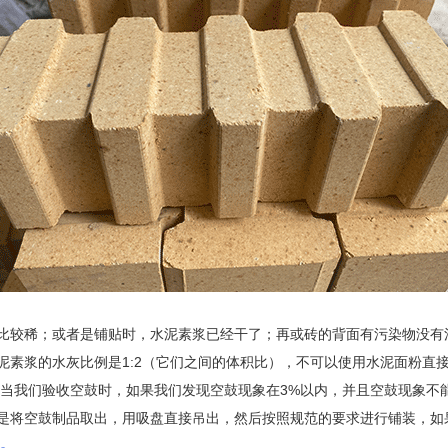
比较稀；或者是铺贴时，水泥素浆已经干了；再或砖的背面有污染物没有
泥素浆的水灰比例是1:2（它们之间的体积比），不可以使用水泥面粉直
当我们验收空鼓时，如果我们发现空鼓现象在3%以内，并且空鼓现象不
是将空鼓制品取出，用吸盘直接吊出，然后按照规范的要求进行铺装，如果