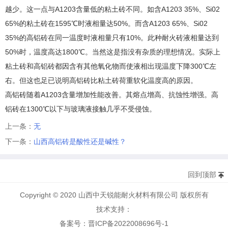
越少。这一点与A1203含量低的粘土砖不同。如含A1203 35%、Si02
65%的粘土砖在1595℃时液相量达50%。而含A1203 65%、Si02
35%的高铝砖在同一温度时液相量只有10%。此种耐火砖液相量达到
50%时，温度高达1800℃。当然这是指没有杂质的理想情况。实际上
粘土砖和高铝砖都因含有其他氧化物而使液相出现温度下降300℃左
右。但这也足已说明高铝砖比粘土砖荷重软化温度高的原因。
高铝砖随着A1203含量增加性能改善。其熔点增高、抗蚀性增强。高
铝砖在1300℃以下与玻璃液接触几乎不受侵蚀。
上一条：
无
下一条：
山西高铝砖是酸性还是碱性？
回到顶部
Copyright © 2020 山西中天锐能耐火材料有限公司 版权所有
技术支持：
备案号：晋ICP备2022008696号-1